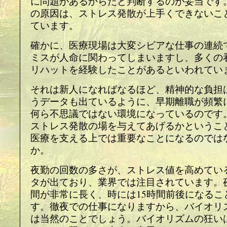
に問題があるからだと判断するのが妥当です
の原因は、ストレス発散が上手くできないこ
ています。
確かに、医療現場は大変シビアな仕事の連続
ミスが人命に関わってしまいますし、多くの
リハットを経験したことがあるといわれてい
それは新人になればなるほど、精神的な負担
うデータも出ているように、早期離職が頻繁
何ら不思議ではない環境になっているのです
ストレス発散の場を与えてあげるかというこ
医療を支える上では重要なことになるのでは
か。
夜勤の回数の多さが、ストレス値を高めてい
タが出ており、業界では注目されています。
間が非常に長く、時には15時間前後になるこ
す。徹夜での仕事になりますから、バイオリ
は当然のことでしょう。バイオリズムの狂い