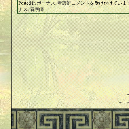
Posted in
ボーナス
,
看護師
看
コメントを受け付けていま
護
ナス
,
看護師
師
の
ボ
ー
ナ
ス
事
情
は
co
WordPre